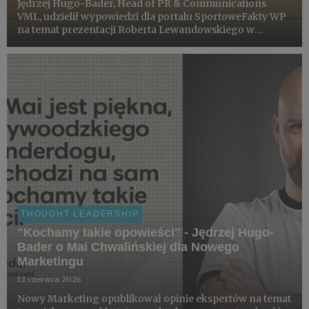
Jędrzej Hugo-Bader, Head of PR & Communications
VML, udzielił wypowiedzi dla portalu SportoweFakty WP
na temat prezentacji Roberta Lewandowskiego w
Chicago Fire. Artykuł na ten sam temat znalazł się także
na portalu sport.pl, również z oceną Jędrzeja Hugo-
Badera.
THOUGHT LEADERSHIP
"Kochamy takie opowieści" - Jędrzej Hugo-
Bader o Mai Chwalińskiej dla Nowego
Marketingu
12 czerwca 2026
Nowy Marketing opublikował opinie ekspertów na temat