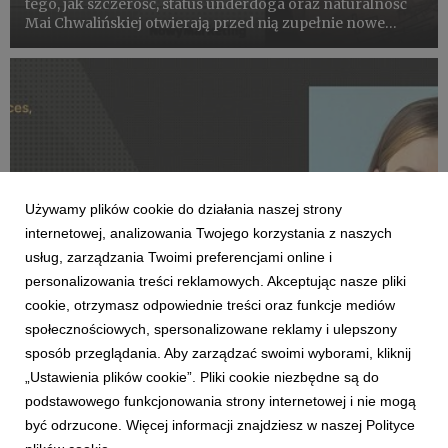
tego, jak szczerość, status underdoga oraz naturalność
Mai Chwalińskiej otwierają przed nią zupełnie nowe
perspektywy na budowanie wartości komercyjnej po
sukcesie na kortach Rolanda Garrosa.
Używamy plików cookie do działania naszej strony
internetowej, analizowania Twojego korzystania z naszych
usług, zarządzania Twoimi preferencjami online i
personalizowania treści reklamowych. Akceptując nasze pliki
cookie, otrzymasz odpowiednie treści oraz funkcje mediów
społecznościowych, spersonalizowane reklamy i ulepszony
THOUGHT LEADERSHIP
sposób przeglądania. Aby zarządzać swoimi wyborami, kliknij
Paula Sołtysiak w jury Effie Awards Poland
„Ustawienia plików cookie”. Pliki cookie niezbędne są do
29 maja 2026
podstawowego funkcjonowania strony internetowej i nie mogą
Paula Sołtysiak, Strategy Director w VML, została
być odrzucone. Więcej informacji znajdziesz w naszej Polityce
wybrana do jury Effie Awards Poland 2026. Będzie