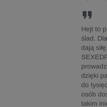
Hejt to 
ślad. Dl
dają sił
SEXEDPL 
prowadz
dzięki p
do tysię
osób doś
takim in