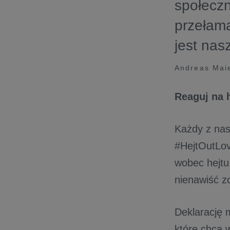
społecz
przełama
jest nas
Andreas Maie
Reaguj na h
Każdy z nas
#HejtOutLove
wobec hejtu
nienawiść zo
Deklarację 
które chcą 