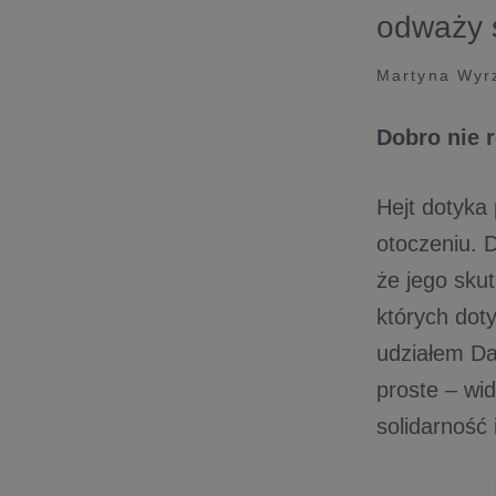
odważy s
Martyna Wyr
Dobro nie 
Hejt dotyka
otoczeniu. 
że jego sku
których dot
udziałem Da
proste – wi
solidarność