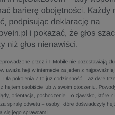
ać barierę obojętności. Każdy
ć, podpisując deklarację na
lovein.pl i pokazać, że głos sza
szy niż głos nienawiści.
eprowadzone przez i T-Mobile nie pozostawiają zł
ów uważa hejt w internecie za jeden z najpoważni
. Dla pokolenia Z to już codzienność – aż dwie tr
ę z hejtem osobiście lub w swoim otoczeniu. Powod
ądy, orientacja, pochodzenie. To zjawisko, które nie
za spiralę odwetu – osoby, które doświadczyły hejt
ją się jego sprawcami.