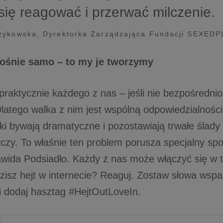
ię reagować i przerwać milczenie.
zykowska, Dyrektorka Zarządzająca Fundacji SEXEDP
rośnie samo – to my je tworzymy
 praktycznie każdego z nas – jeśli nie bezpośredni
Dlatego walka z nim jest wspólną odpowiedzialności
tki bywają dramatyczne i pozostawiają trwałe ślady
yczy. To właśnie ten problem porusza specjalny spo
wida Podsiadło. Każdy z nas może włączyć się w t
dzisz hejt w internecie? Reaguj. Zostaw słowa wspa
 i dodaj hasztag #HejtOutLoveIn.