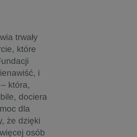
wia trwały
cie, które
Fundacji
enawiść, i
– która,
ile, dociera
omoc dla
 że dzięki
 więcej osób