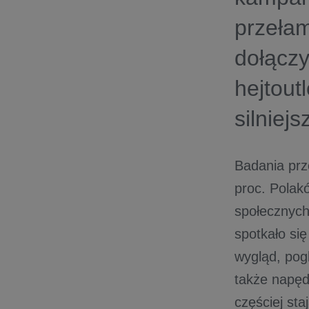
przełam
dołączy
hejtout
silniej
Badania prz
proc. Polak
społecznych
spotkało si
wygląd, pogl
także napęd
częściej sta