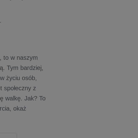
L
o, to w naszym
ą. Tym bardziej,
 w życiu osób,
t społeczny z
ę walkę. Jak? To
rcia, okaż