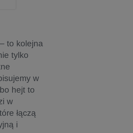
 to kolejna
ie tylko
tne
pisujemy w
bo hejt to
zi w
tóre łączą
jną i