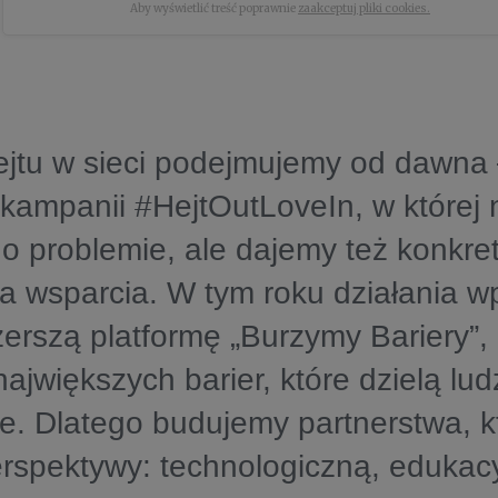
Aby wyświetlić treść poprawnie
zaakceptuj pliki cookies.
jtu w sieci podejmujemy od dawna –
kampanii #HejtOutLoveIn, w której n
 problemie, ale dajemy też konkre
a wsparcia. W tym roku działania w
erszą platformę „Burzymy Bariery”, 
największych barier, które dzielą lud
ie. Dlatego budujemy partnerstwa, k
rspektywy: technologiczną, edukacy