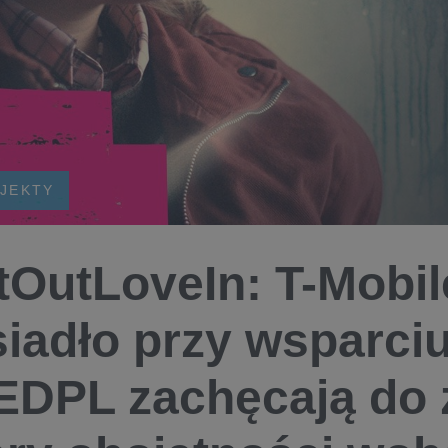
OJEKTY
tOutLoveIn: T-Mobil
iadło przy wsparciu
DPL zachęcają do 