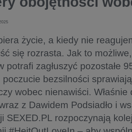
ery obojętności wob
 2025
biera życie, a kiedy nie reaguje
ść się rozrasta. Jak to możliwe
w potrafi zagłuszyć pozostałe 
i poczucie bezsilności sprawiają
czy wobec nienawiści. Właśnie 
 wraz z Dawidem Podsiadło i w
ji SEXED.PL rozpoczynają kole
i #HejtOutLoveIn – aby wspóln