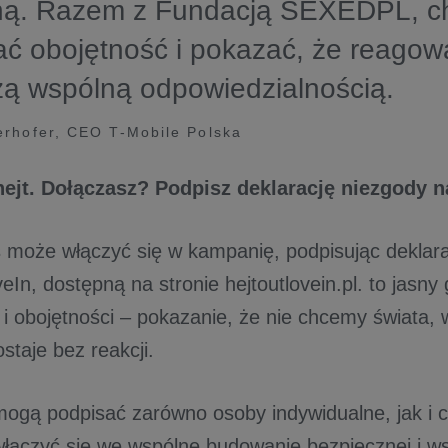
ną. Razem z Fundacją SEXEDPL, 
ć obojętność i pokazać, że reagowa
zą wspólną odpowiedzialnością.
rhofer, CEO T-Mobile Polska
ejt. Dołączasz? Podpisz deklarację niezgody n
 może włączyć się w kampanię, podpisując deklara
In, dostępną na stronie hejtoutlovein.pl. to jasny
 i obojętności – pokazanie, że nie chcemy świata,
staje bez reakcji.
mogą podpisać zarówno osoby indywidualne, jak i c
włączyć się we wspólne budowanie bezpiecznej i ws