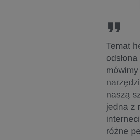
Temat he
odsłona 
mówimy o
narzędzi
naszą sz
jedna z 
internec
różne pe