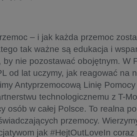
przemoc – i jak każda przemoc zosta
atego tak ważne są edukacja i wspar
ę, by nie pozostawać obojętnym. W 
od lat uczymy, jak reagować na ni
imy Antyprzemocową Linię Pomocy 
artnerstwu technologicznemu z T-Mob
cy osób w całej Polsce. To realna p
wiadczających przemocy. Wierzymy,
icjatywom jak #HejtOutLoveIn coraz