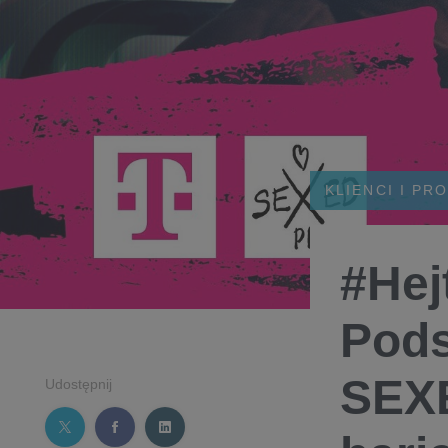
KLIENCI I PR
#Hej
Pods
SEXE
Udostępnij