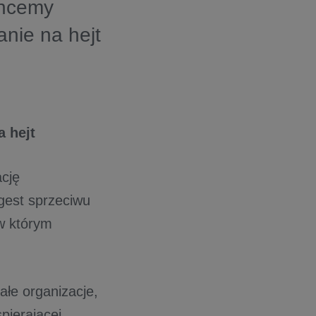
chcemy
nie na hejt
a hejt
cję
 gest sprzeciwu
 w którym
ałe organizacje,
pierającej