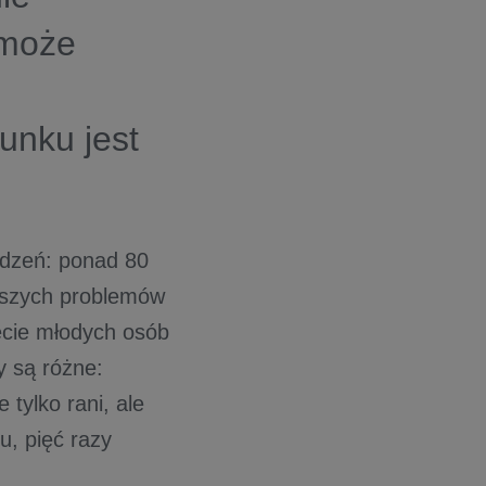
 może
cunku jest
udzeń: ponad 80
ejszych problemów
zecie młodych osób
y są różne:
 tylko rani, ale
u, pięć razy