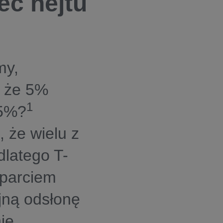
ec hejtu
my,
, że 5%
1
95%?
, że wielu z
dlatego T-
sparciem
jną odsłonę
ie