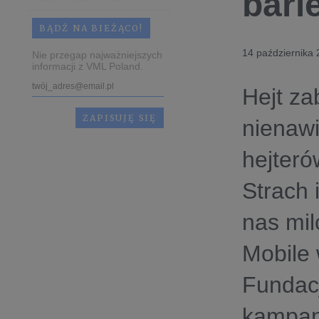
bari
BĄDŹ NA BIEŻĄCO!
14 października
Nie przegap najważniejszych
informacji z VML Poland.
Hejt za
nienawi
hejteró
Strach 
nas mil
Mobile
Fundac
kampani