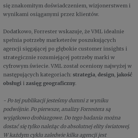
się znakomitym doświadczeniem, wizjonerstwem i
wynikami osiąganymi przez klientów.
Dodatkowo, Forrester wskazuje, że VML idealnie
spełnia potrzeby marketerów poszukujących
agencji sięgającej po głębokie customer insights i
strategicznie rozumiejącej potrzeby marki w
cyfrowym świecie. VML został oceniony najwyżej w
strategia
design
jakość
następujących kategoriach:
,
,
obsługi
zasięg geograficzny
i
.
- Po tej publikacji jesteśmy dumni z wyniku
podwójnie. Po pierwsze, analizy Forrestera są
wyjątkowo drobiazgowe. Do tego badania można
dostać się tylko należąc do absolutnej elity światowej.
W każdym cyklu zaledwie kilka agencji jest