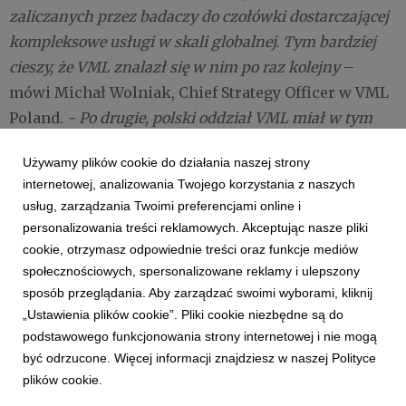
zaliczanych przez badaczy do czołówki dostarczającej
kompleksowe usługi w skali globalnej. Tym bardziej
cieszy, że VML znalazł się w nim po raz kolejny
–
mówi Michał Wolniak, Chief Strategy Officer w VML
Poland.
- Po drugie, polski oddział VML miał w tym
sukcesie znaczący udział. Dzięki strategicznemu
Używamy plików cookie do działania naszej strony
partnerstwu z wieloma naszymi klientami
internetowej, analizowania Twojego korzystania z naszych
wypracowaliśmy ponadregionalne i globalne wzorce
usług, zarządzania Twoimi preferencjami online i
organizacji procesów kreacji i produkcji oraz analiz
personalizowania treści reklamowych. Akceptując nasze pliki
real-time przestrzeni digital, z których często
cookie, otrzymasz odpowiednie treści oraz funkcje mediów
korzystają inne biura VML
– dodaje Michał Wolniak.
społecznościowych, spersonalizowane reklamy i ulepszony
sposób przeglądania. Aby zarządzać swoimi wyborami, kliknij
„Ustawienia plików cookie”. Pliki cookie niezbędne są do
Kompletny raport dostępny w wersji płatnej >>
podstawowego funkcjonowania strony internetowej i nie mogą
być odrzucone. Więcej informacji znajdziesz w naszej Polityce
plików cookie.