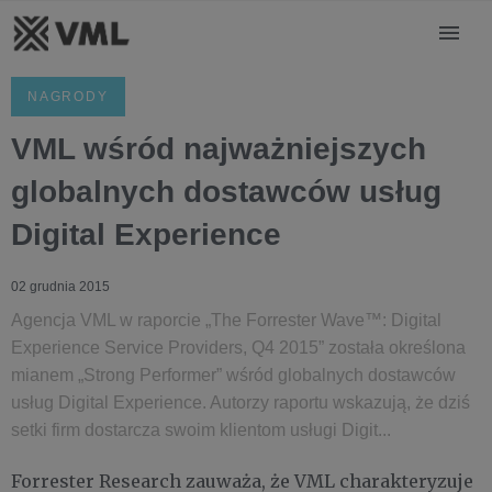
NAGRODY
VML wśród najważniejszych
globalnych dostawców usług
Digital Experience
02 grudnia 2015
Agencja VML w raporcie „The Forrester Wave™: Digital
Experience Service Providers, Q4 2015” została określona
mianem „Strong Performer” wśród globalnych dostawców
usług Digital Experience. Autorzy raportu wskazują, że dziś
setki firm dostarcza swoim klientom usługi Digit...
Forrester Research zauważa, że VML charakteryzuje