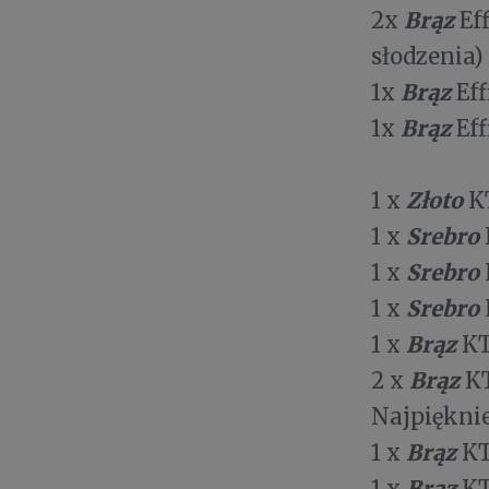
Brąz
2x
Eff
słodzenia)
Brąz
1x
Eff
Brąz
1x
Eff
Złoto
1 x
KT
Srebro
1 x
Srebro
1 x
Srebro
1 x
Brąz
1 x
KT
Brąz
2 x
KT
Najpięknie
Brąz
1 x
KT
Brąz
1 x
KT