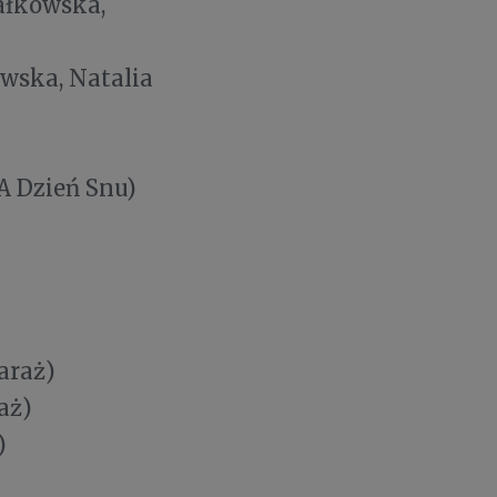
ałkowska,
owska, Natalia
A Dzień Snu)
araż)
aż)
e)