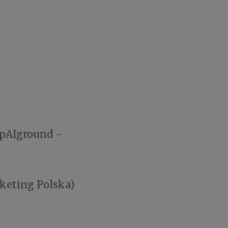
pAIground -
eting Polska)