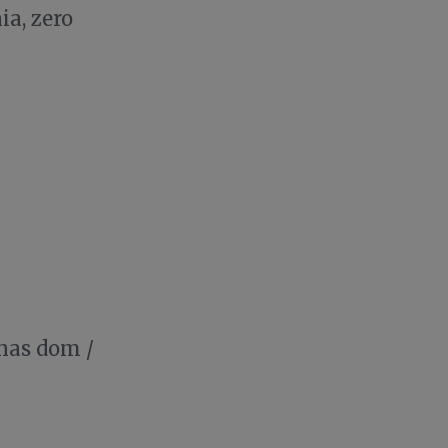
a, zero
 nas dom /