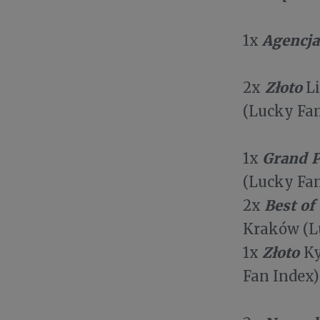
Agencj
1x
Złoto
2x
Li
(Lucky Fan
Grand P
1x
(Lucky Fa
Best of
2x
Kraków (L
Złoto
1x
Ky
Fan Index)