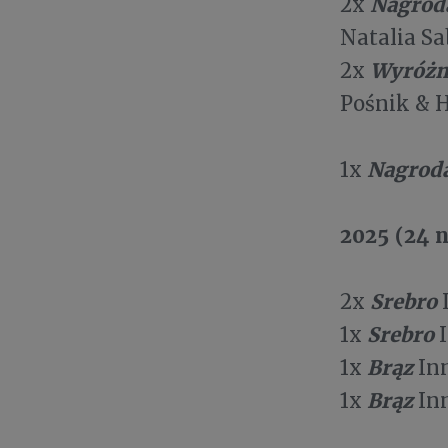
Nagrod
2x
Natalia S
Wyróżn
2x
Pośnik & H
Nagrod
1x
2025 (24 
Srebro
2x
Srebro
1x
I
Brąz
1x
Inn
Brąz
1x
Inn