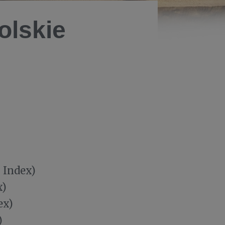
olskie
 Index)
x)
ex)
)