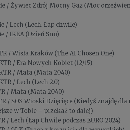
ie / Żywiec Zdrój Mocny Gaz (Moc orzeźwieni
ie / Lech (Lech. Łap chwile)
ie / IKEA (Dzień Snu)
R / Wisła Kraków (The AI Chosen One)
KTR / Era Nowych Kobiet (12/15)
KTR / Mata (Mata 2040)
KTR / Lech (Lech 2.0)
R / Mata (Mata 2040)
R / SOS Wioski Dzięcięce (Kiedyś znajdę dla
jsze w Tobie – przekaż to dalej)
R / Lech (Łap Chwile podczas EURO 2024)
R / OLX (Praca z korzyścią dla wszystkich)