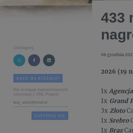
433 
nagr
Udostępnij
06 grudnia 202
2026 (19 n
BĄDŹ NA BIEŻĄCO!
Nie przegap najważniejszych
Agencj
1x
informacji z VML Poland.
Grand P
1x
Złoto
3x
Ca
Srebro
1x
C
Brąz
1x
Can