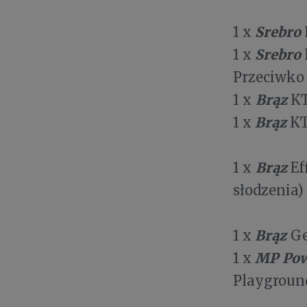
Srebro
1 x
Srebro
1 x
Przeciwko
Brąz
1 x
KT
Brąz
1 x
KT
Brąz
1 x
Ef
słodzenia)
Brąz
1 x
Ge
MP Pow
1 x
Playgroun