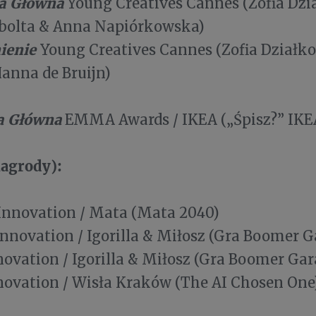
a Główna
Young Creatives Cannes (Zofia Dzi
abolta & Anna Napiórkowska)
ienie
Young Creatives Cannes (Zofia Działk
anna de Bruijn)
a Główna
EMMA Awards / IKEA („Śpisz?” IKE
nagrody):
Innovation / Mata (Mata 2040)
nnovation / Igorilla & Miłosz (Gra Boomer G
ovation / Igorilla & Miłosz (Gra Boomer Gar
ovation / Wisła Kraków (The AI Chosen On