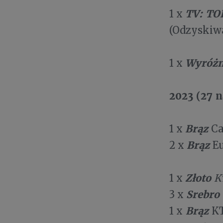
TV: TO
1 x
(Odzyskiwa
Wyróżn
1 x
2023 (27 
Brąz
1 x
Ca
Brąz
2 x
Eu
Złoto
1 x
K
Srebro
3 x
Brąz
1 x
KT