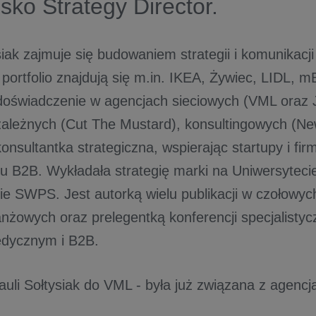
sko Strategy Director.
siak zajmuje się budowaniem strategii i komunikac
j portfolio znajdują się m.in. IKEA, Żywiec, LIDL, 
oświadczenie w agencjach sieciowych (VML oraz 
ezależnych (Cut The Mustard), konsultingowych (Ne
onsultantka strategiczna, wspierając startupy i fi
u B2B. Wykładała strategię marki na Uniwersyteci
ie SWPS. Jest autorką wielu publikacji w czołowy
nżowych oraz prelegentką konferencji specjalistyc
edycznym i B2B.
auli Sołtysiak do VML - była już związana z agencj