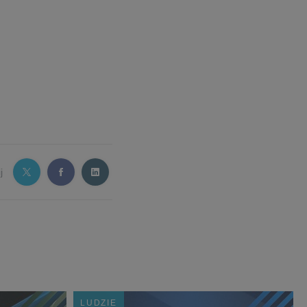
j
LUDZIE