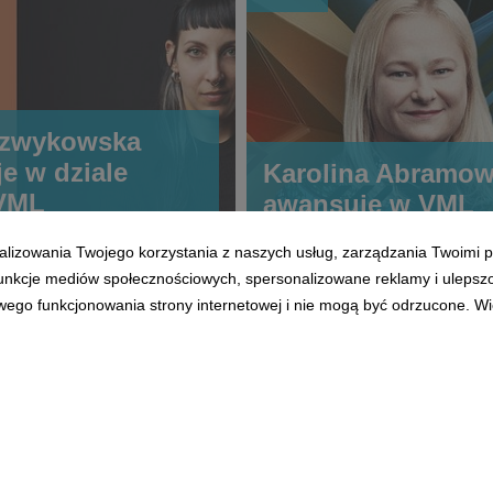
Szwykowska
e w dziale
Karolina Abramow
 VML
awansuje w VML
alizowania Twojego korzystania z naszych usług, zarządzania Twoimi p
 funkcje mediów społecznościowych, spersonalizowane reklamy i ulepsz
wego funkcjonowania strony internetowej i nie mogą być odrzucone. Więc