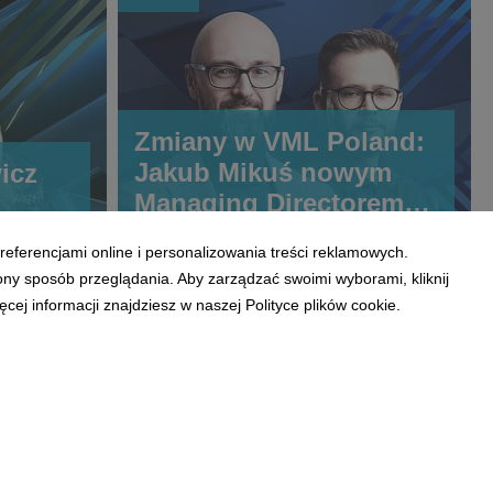
Zmiany w VML Poland:
Jakub Mikuś nowym
icz
Managing Directorem
pionu CX, Piotr
referencjami online i personalizowania treści reklamowych.
Friedberg obejmuje rolę
ony sposób przeglądania. Aby zarządzać swoimi wyborami, kliknij
Chief Growth Officer
ej informacji znajdziesz w naszej Polityce plików cookie.