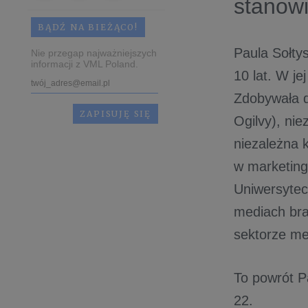
stanowi
BĄDŹ NA BIEŻĄCO!
Paula Sołty
Nie przegap najważniejszych
informacji z VML Poland.
10 lat. W je
Zdobywała d
Ogilvy), ni
niezależna k
w marketing
Uniwersytec
mediach bra
sektorze m
To powrót P
22.