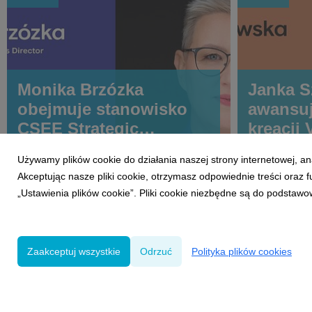
Monika Brzózka
Janka 
obejmuje stanowisko
awansuj
CSEE Strategic
kreacji
Operations Director,
Używamy plików cookie do działania naszej strony internetowej, an
Finance & SCC w WPP
Akceptując nasze pliki cookie, otrzymasz odpowiednie treści oraz
„Ustawienia plików cookie”. Pliki cookie niezbędne są do podstawo
Zaakceptuj wszystkie
Odrzuć
Polityka plików cookies