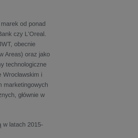
ji marek od ponad
mBank czy L'Oreal.
JWT, obecnie
w Areas) oraz jako
rmy technologiczne
e Wrocławskim i
ch marketingowych
znych, głównie w
ą w latach 2015-