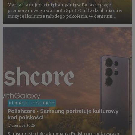
Marka startuje z letnią kampanią w Polsce, łącząc
premierę nowego wariantu Sprite Chill z działaniami w
muzyce i kulturze młodego pokolenia. W centrum
projektu znajduje się loteria konsumencka z nagrodami,
współprace z artystami i partnerami z obszaru kultury
oraz finał ...
KLIENCI I PROJEKTY
Polishcore - Samsung portretuje kulturowy
kod polskości
17 czerwca 2026
Samsung startuje z kampanią Polishcore, odkrywając