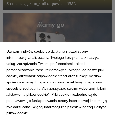
Za realizację kampanii odpowiada VML.
Używamy plików cookie do działania naszej strony
internetowej, analizowania Twojego korzystania z naszych
usług, zarządzania Twoimi preferencjami online i
personalizowania treści reklamowych. Akceptując nasze pliki
cookie, otrzymasz odpowiednie treści oraz funkcje mediów
społecznościowych, spersonalizowane reklamy i ulepszony
KLIENCI I PROJEKTY
sposób przeglądania. Aby zarządzać swoimi wyborami, kliknij
Samsung ponownie wybiera VML
„Ustawienia plików cookie”. Pliki cookie niezbędne są do
podstawowego funkcjonowania strony internetowej i nie mogą
8 czerwca 2026
być odrzucone. Więcej informacji znajdziesz w naszej Polityce
Samsung przedłuża trwającą od 2016 roku współpracę z
plików cookie.
VML.