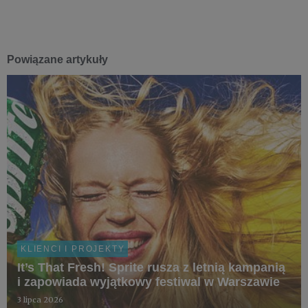
Powiązane artykuły
KLIENCI I PROJEKTY
It’s That Fresh! Sprite rusza z letnią kampanią
i zapowiada wyjątkowy festiwal w Warszawie
3 lipca 2026