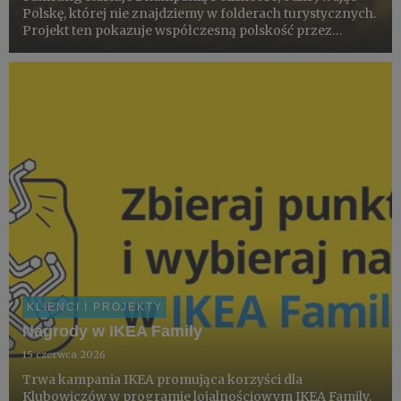
Polskę, której nie znajdziemy w folderach turystycznych.
Projekt ten pokazuje współczesną polskość przez
pryzmat miejsc, rytuałów i estetyki codzienności –
dokumentowanych smartfonem Galaxy S26 Ultra z
pomocą społecznośc...
KLIENCI I PROJEKTY
Nagrody w IKEA Family
15 czerwca 2026
Trwa kampania IKEA promująca korzyści dla
Klubowiczów w programie lojalnościowym IKEA Family.