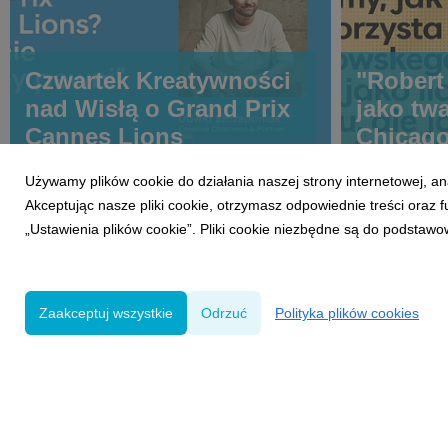
Czwartek Kreatywności
"Rober
nad Wisłą o Grand Prix
jako twa
Cannes Lions
Chicago 
Hugo-Ba
Używamy plików cookie do działania naszej strony internetowej, an
Sporto
Akceptując nasze pliki cookie, otrzymasz odpowiednie treści oraz
i sport.
„Ustawienia plików cookie”. Pliki cookie niezbędne są do podstawo
Zaakceptuj wszystkie
Odrzuć
Polityka plików cookies
Powered by