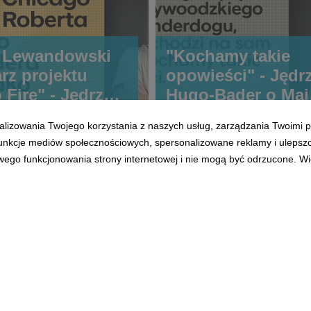
t Lewandowski
"Kochamy takie
rz projektu
opowieści" - Jędrz
Fire" - Jedrzej
Hugo-Bader o Mai
der dla
Chwalińskiej dla
alizowania Twojego korzystania z naszych usług, zarządzania Twoimi p
wychFaktów WP
Nowego Marketin
 funkcje mediów społecznościowych, spersonalizowane reklamy i ulepsz
pl
wego funkcjonowania strony internetowej i nie mogą być odrzucone. Więc