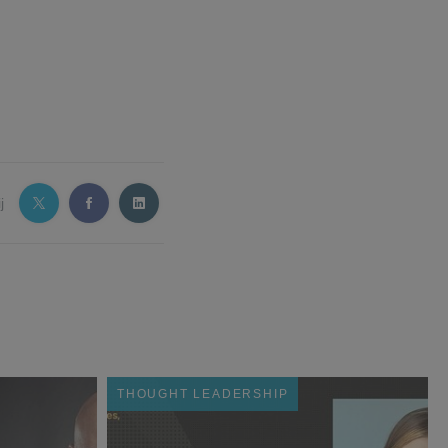
j
THOUGHT LEADERSHIP