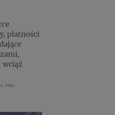
rce
y, płatności
dające
zami,
 wciąż
nt, VML