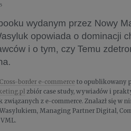
25
booku wydanym przez Nowy Ma
asyluk opowiada o dominacji ch
wców i o tym, czy Temu zdetro
na.
 Cross-border e-commerce
to opublikowany p
eting.pl
zbiór case study, wywiadów i prak
 związanych z e-commerce. Znalazł się w n
 Wasylukiem, Managing Partner Digital, Co
 VML.