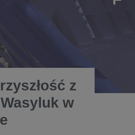
rzyszłość z
ł Wasyluk w
e