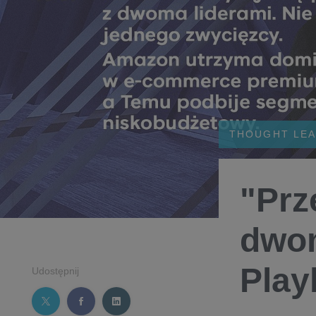
THOUGHT LEA
"Prz
dwom
Play
Udostępnij