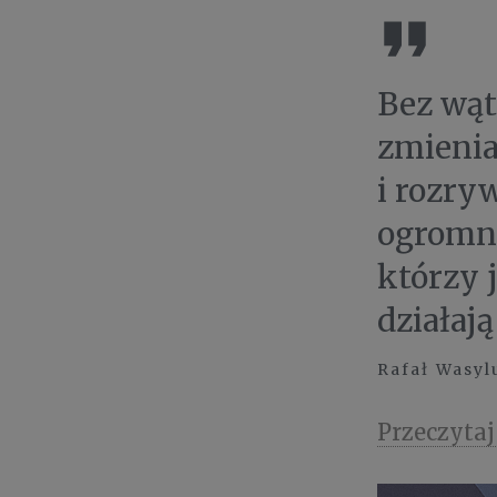
Bez wąt
zmienia
i rozry
ogromną
którzy 
działaj
Rafał Wasyl
Przeczytaj