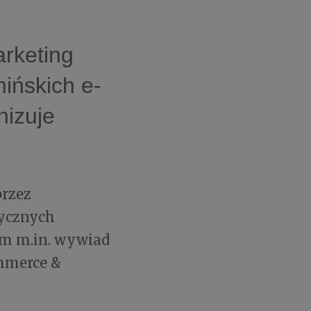
rketing
ińskich e-
nizuje
rzez
tycznych
im m.in. wywiad
mmerce &