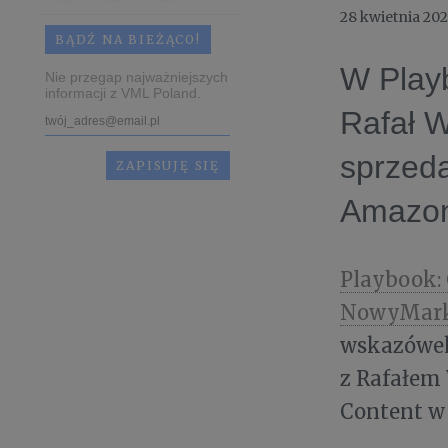
28 kwietnia 20
BĄDŹ NA BIEŻĄCO!
W Play
Nie przegap najważniejszych
informacji z VML Poland.
Rafał W
sprzeda
Amazo
Playbook:
NowyMark
wskazówek
z Rafałem
Content w