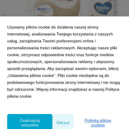
Używamy plików cookie do działania naszej strony
linkpost_4.jpg
internetowej, analizowania Twojego korzystania z naszych
grafika
|
157 KB
Pobierz
usług, zarządzania Twoimi preferencjami online i
personalizowania treści reklamowych. Akceptując nasze pliki
cookie, otrzymasz odpowiednie treści oraz funkcje mediów
społecznościowych, spersonalizowane reklamy i ulepszony
sposób przeglądania. Aby zarządzać swoimi wyborami, kliknij
„Ustawienia plików cookie”. Pliki cookie niezbędne są do
podstawowego funkcjonowania strony internetowej i nie mogą
linkpost_2_1_.png
być odrzucone. Więcej informacji znajdziesz w naszej Polityce
plików cookie.
grafika
|
393 KB
Pobierz
Zaakceptuj
Polityka plików
Odrzuć
wszystkie
cookies