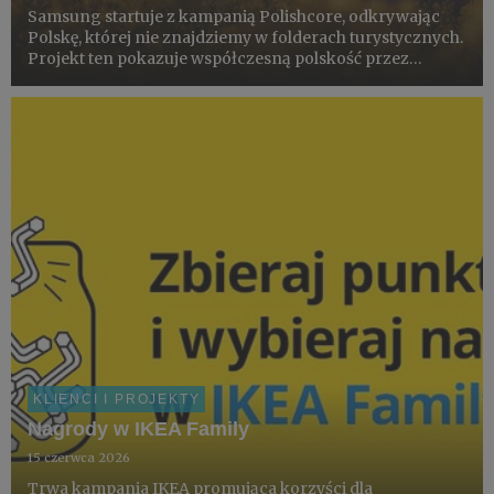
Samsung startuje z kampanią Polishcore, odkrywając
Polskę, której nie znajdziemy w folderach turystycznych.
Projekt ten pokazuje współczesną polskość przez
pryzmat miejsc, rytuałów i estetyki codzienności –
dokumentowanych smartfonem Galaxy S26 Ultra z
pomocą społecznośc...
KLIENCI I PROJEKTY
Nagrody w IKEA Family
15 czerwca 2026
Trwa kampania IKEA promująca korzyści dla