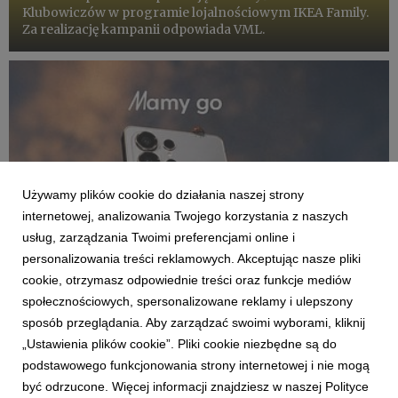
Klubowiczów w programie lojalnościowym IKEA Family.
Za realizację kampanii odpowiada VML.
Używamy plików cookie do działania naszej strony
internetowej, analizowania Twojego korzystania z naszych
usług, zarządzania Twoimi preferencjami online i
personalizowania treści reklamowych. Akceptując nasze pliki
cookie, otrzymasz odpowiednie treści oraz funkcje mediów
społecznościowych, spersonalizowane reklamy i ulepszony
KLIENCI I PROJEKTY
sposób przeglądania. Aby zarządzać swoimi wyborami, kliknij
Samsung ponownie wybiera VML
„Ustawienia plików cookie”. Pliki cookie niezbędne są do
podstawowego funkcjonowania strony internetowej i nie mogą
8 czerwca 2026
być odrzucone. Więcej informacji znajdziesz w naszej Polityce
Samsung przedłuża trwającą od 2016 roku współpracę z