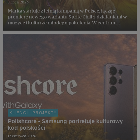
3 lipca 2026
Marka startuje z letnią kampanią w Polsce, łącząc
premierę nowego wariantu Sprite Chill z działaniami w
muzyce i kulturze młodego pokolenia. W centrum
projektu znajduje się loteria konsumencka z nagrodami,
współprace z artystami i partnerami z obszaru kultury
oraz finał ...
KLIENCI I PROJEKTY
Polishcore - Samsung portretuje kulturowy
kod polskości
17 czerwca 2026