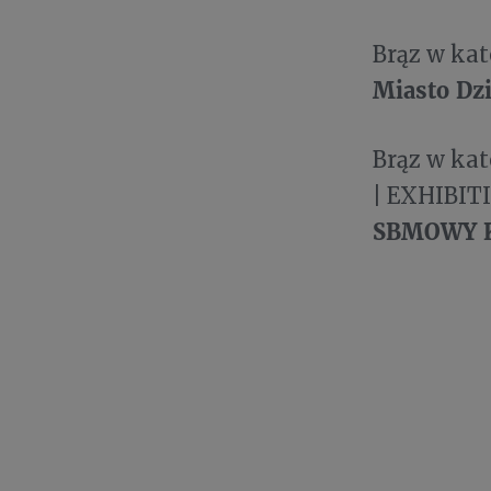
Brąz w ka
Miasto Dzi
Brąz w ka
| EXHIBI
SBMOWY K