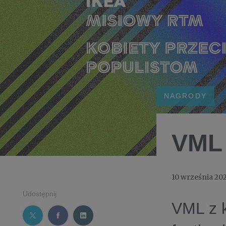
NAGRODY
VML 
10 września 20
Udostępnij
VML z 