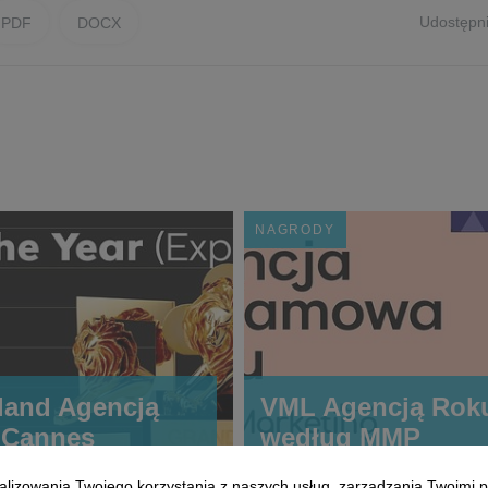
Udostępni
PDF
DOCX
NAGRODY
land Agencją
VML Agencją Rok
 Cannes
według MMP
alizowania Twojego korzystania z naszych usług, zarządzania Twoimi p