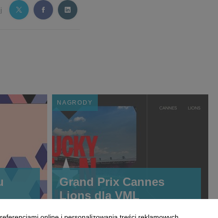
j
NAGRODY
u
Grand Prix Cannes
Lions dla VML
referencjami online i personalizowania treści reklamowych.