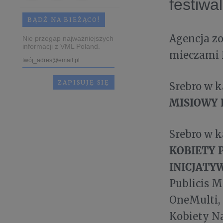
festiwa
BĄDŹ NA BIEŻĄCO!
Agencja z
Nie przegap najważniejszych
informacji z VML Poland.
mieczami K
Srebro w
MISIOWY 
Srebro w
KOBIETY 
INICJATY
Publicis M
OneMulti, 
Kobiety N