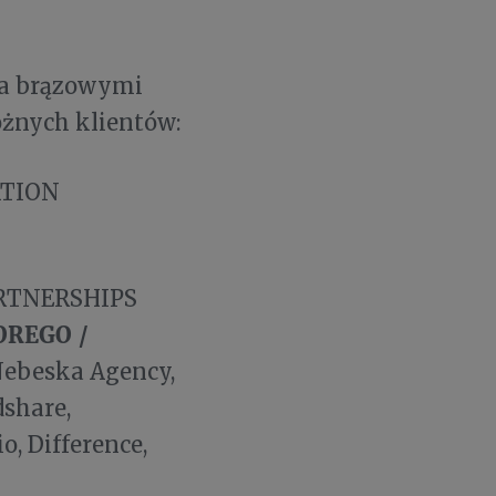
ma brązowymi
óżnych klientów:
ATION
ARTNERSHIPS
OREGO /
Nebeska Agency,
dshare,
, Difference,