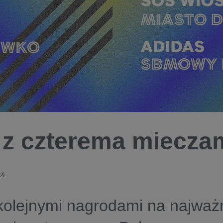
z czterema miecza
24
kolejnymi nagrodami na najważ