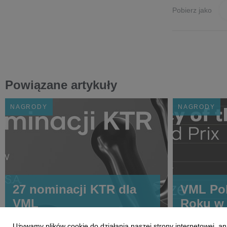
Pobierz jako
Powiązane artykuły
NAGRODY
NAGRODY
27 nominacji KTR dla
VML Po
VML
Roku w
Używamy plików cookie do działania naszej strony internetowej, an