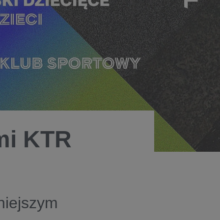
mi KTR
niejszym