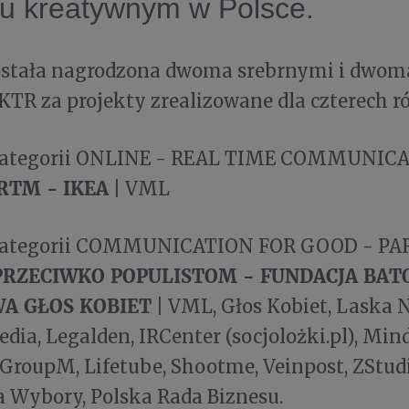
lu kreatywnym w Polsce.
ostała nagrodzona dwoma srebrnymi i dwo
TR za projekty zrealizowane dla czterech r
 kategorii ONLINE - REAL TIME COMMUNIC
RTM -
IKEA
| VML
 kategorii COMMUNICATION FOR GOOD - P
PRZECIWKO POPULISTOM - FUNDACJA BAT
WA GŁOS KOBIET
| VML, Głos Kobiet, Laska 
edia, Legalden, IRCenter (socjolożki.pl), Min
GroupM, Lifetube, Shootme, Veinpost, ZStudio
a Wybory, Polska Rada Biznesu.