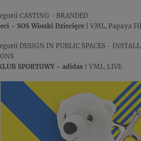
tegorii CASTING - BRANDED
eci - SOS Wioski Dziecięce
| VML, Papaya Fi
tegorii DESIGN IN PUBLIC SPACES - INSTAL
TIONS
LUB SPORTOWY - adidas
| VML, LIVE