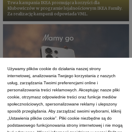
Trwa kampania IKEA promująca korzyści dla
Klubowiczów w programie lojalnościowym IKEA Family.
Za realizację kampanii odpowiada VML.
Używamy plików cookie do działania naszej strony
internetowej, analizowania Twojego korzystania z naszych
usług, zarządzania Twoimi preferencjami online i
personalizowania treści reklamowych. Akceptując nasze pliki
cookie, otrzymasz odpowiednie treści oraz funkcje mediów
społecznościowych, spersonalizowane reklamy i ulepszony
KLIENCI I PROJEKTY
sposób przeglądania. Aby zarządzać swoimi wyborami, kliknij
Samsung ponownie wybiera VML
„Ustawienia plików cookie”. Pliki cookie niezbędne są do
podstawowego funkcjonowania strony internetowej i nie mogą
8 czerwca 2026