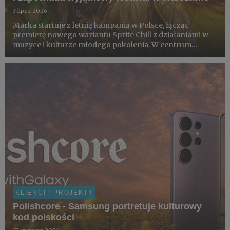
3 lipca 2026
Marka startuje z letnią kampanią w Polsce, łącząc
premierę nowego wariantu Sprite Chill z działaniami w
muzyce i kulturze młodego pokolenia. W centrum
projektu znajduje się loteria konsumencka z nagrodami,
współprace z artystami i partnerami z obszaru kultury
oraz finał ...
KLIENCI I PROJEKTY
Polishcore - Samsung portretuje kulturowy
kod polskości