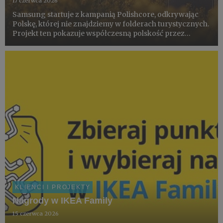
17 czerwca 2026
Samsung startuje z kampanią Polishcore, odkrywając
Polskę, której nie znajdziemy w folderach turystycznych.
Projekt ten pokazuje współczesną polskość przez
pryzmat miejsc, rytuałów i estetyki codzienności –
dokumentowanych smartfonem Galaxy S26 Ultra z
pomocą społecznośc...
KLIENCI I PROJEKTY
Nagrody w IKEA Family
15 czerwca 2026