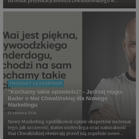
na temat prezentacji Roberta Lewandowskiego w
Chicago Fire. Artykuł na ten sam temat znalazł się także
na portalu sport.pl, również z oceną Jędrzeja Hugo-
Badera.
THOUGHT LEADERSHIP
"Kochamy takie opowieści" - Jędrzej Hugo-
Bader o Mai Chwalińskiej dla Nowego
Marketingu
12 czerwca 2026
Nowy Marketing opublikował opinie ekspertów na temat
tego, jak szczerość, status underdoga oraz naturalność
Mai Chwalińskiej otwierają przed nią zupełnie nowe