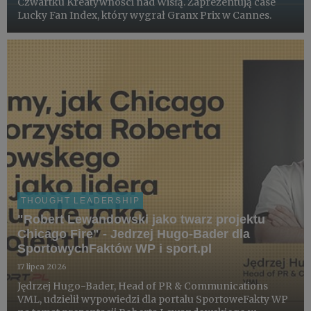
Czwartku Kreatywności nad Wisłą. Zaprezentują case
Lucky Fan Index, który wygrał Granx Prix w Cannes.
THOUGHT LEADERSHIP
"Robert Lewandowski jako twarz projektu
Chicago Fire" - Jedrzej Hugo-Bader dla
SportowychFaktów WP i sport.pl
17 lipca 2026
Jędrzej Hugo-Bader, Head of PR & Communications
VML, udzielił wypowiedzi dla portalu SportoweFakty WP