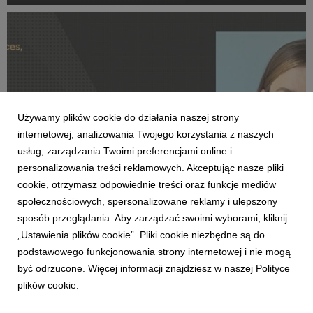
perspektywy na budowanie wartości komercyjnej po
sukcesie na kortach Rolanda Garrosa.
Używamy plików cookie do działania naszej strony
internetowej, analizowania Twojego korzystania z naszych
usług, zarządzania Twoimi preferencjami online i
personalizowania treści reklamowych. Akceptując nasze pliki
cookie, otrzymasz odpowiednie treści oraz funkcje mediów
społecznościowych, spersonalizowane reklamy i ulepszony
THOUGHT LEADERSHIP
sposób przeglądania. Aby zarządzać swoimi wyborami, kliknij
Paula Sołtysiak w jury Effie Awards Poland
„Ustawienia plików cookie”. Pliki cookie niezbędne są do
29 maja 2026
podstawowego funkcjonowania strony internetowej i nie mogą
Paula Sołtysiak, Strategy Director w VML, została
być odrzucone. Więcej informacji znajdziesz w naszej Polityce
wybrana do jury Effie Awards Poland 2026. Będzie
plików cookie.
oceniała prace zgłoszone w grupie VI, czyli w
kategoriach: Retail & Marketplaces, Commerce & Retail