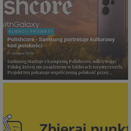
KLIENCI I PROJEKTY
Polishcore - Samsung portretuje kulturowy
kod polskości
17 czerwca 2026
Samsung startuje z kampanią Polishcore, odkrywając
Polskę, której nie znajdziemy w folderach turystycznych.
Projekt ten pokazuje współczesną polskość przez
pryzmat miejsc, rytuałów i estetyki codzienności –
dokumentowanych smartfonem Galaxy S26 Ultra z
pomocą społecznośc...