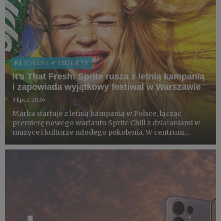
KLIENCI I PROJEKTY
It’s That Fresh! Sprite rusza z letnią kampanią
i zapowiada wyjątkowy festiwal w Warszawie
3 lipca 2026
Marka startuje z letnią kampanią w Polsce, łącząc
premierę nowego wariantu Sprite Chill z działaniami w
muzyce i kulturze młodego pokolenia. W centrum
projektu znajduje się loteria konsumencka z nagrodami,
współprace z artystami i partnerami z obszaru kultury
oraz finał ...