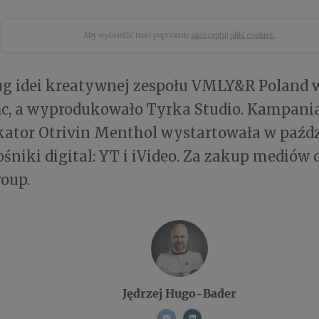
Aby wyświetlić treść poprawnie
zaakceptuj pliki cookies.
ug idei kreatywnej zespołu VMLY&R Poland 
ońc, a wyprodukowało Tyrka Studio. Kampani
ator Otrivin Menthol wystartowała w paźdz
śniki digital: YT i iVideo. Za zakup mediów
roup.
Jędrzej Hugo-Bader