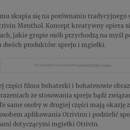
lmu skupia się na porównaniu tradycyjnego 
trivin Menthol. Koncept kreatywny opiera s
ach, jakie grupie osób przychodzą na myśl p
 dwóch produktów: spreju i mgiełki.
Aby wyświetlić treść poprawnie
zaakceptuj pliki cookies.
j części filmu bohaterki i bohaterowie obr
rażeniach ze stosowania spreju bądź związ
e same osoby w drugiej części mają okazję z
obem aplikowania Otrivinu i podzielić spo
ami dotyczącymi mgiełki Otrivin.