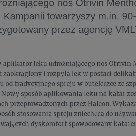
rożniającego nos Otrivin Mentho
. Kampanii towarzyszy m.in. 9
rzygotowany przez agencję VM
.
aplikator leku udrożniającego nos Otrivin 
t zaokrąglony i rozpyla lek w postaci delikat
u od tradycyjnego spreju w buteleczce ze szp
 Nowy sposób aplikowania leku na katar zo
ach przeprowadzonych przez Haleon. Wykazał
sposób stosowania spreju zniechęca do używa
uwających dyskomfort spowodowany katare