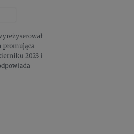
wyreżyserował
a promująca
ierniku 2023 i
 odpowiada