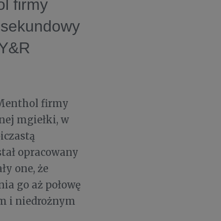
l firmy
0-sekundowy
LY&R
Menthol firmy
nej mgiełki, w
iczastą
stał opracowany
y one, że
nia go aż połowę
m i niedrożnym