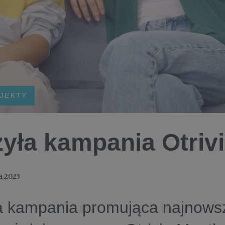
OJEKTY
yła kampania Otriv
a 2023
a kampania promująca najnowsz