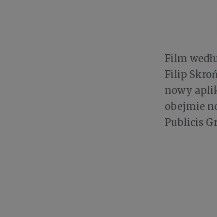
Film wedł
Filip Skr
nowy aplik
obejmie no
Publicis G