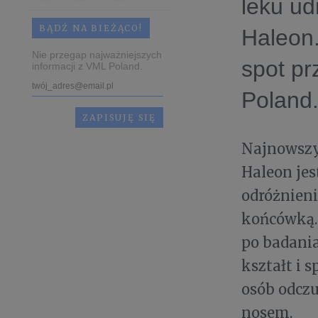
leku ud
BĄDŹ NA BIEŻĄCO!
Haleon
Nie przegap najważniejszych
spot p
informacji z VML Poland.
Poland
Najnowszy 
Haleon jes
odróżnieni
końcówką.
po badani
kształt i 
osób odcz
nosem.