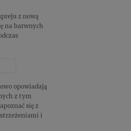
spreju z nową
ię na barwnych
odczas
azowo opowiadają
anych z tym
apoznać się z
strzeżeniami i