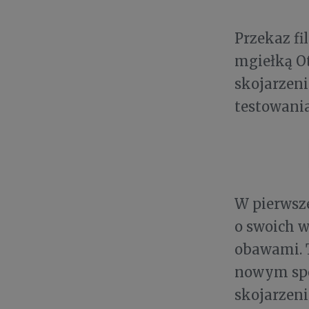
Przekaz fi
mgiełką O
skojarzeni
testowania
W pierwsze
o swoich w
obawami. T
nowym spos
skojarzeni