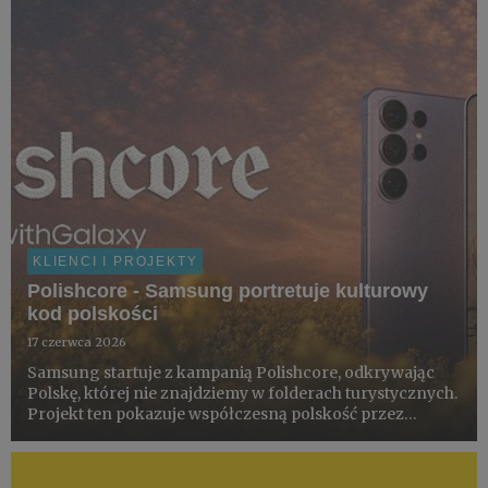
oraz finał ...
KLIENCI I PROJEKTY
Polishcore - Samsung portretuje kulturowy
kod polskości
17 czerwca 2026
Samsung startuje z kampanią Polishcore, odkrywając
Polskę, której nie znajdziemy w folderach turystycznych.
Projekt ten pokazuje współczesną polskość przez
pryzmat miejsc, rytuałów i estetyki codzienności –
dokumentowanych smartfonem Galaxy S26 Ultra z
pomocą społecznośc...