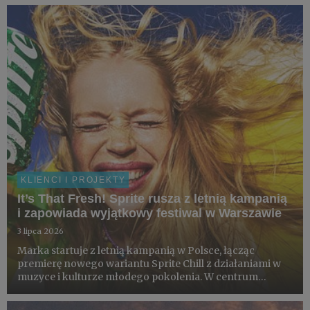
KLIENCI I PROJEKTY
It’s That Fresh! Sprite rusza z letnią kampanią
i zapowiada wyjątkowy festiwal w Warszawie
3 lipca 2026
Marka startuje z letnią kampanią w Polsce, łącząc
premierę nowego wariantu Sprite Chill z działaniami w
muzyce i kulturze młodego pokolenia. W centrum
projektu znajduje się loteria konsumencka z nagrodami,
współprace z artystami i partnerami z obszaru kultury