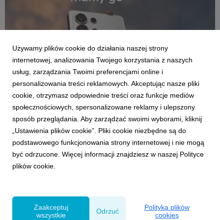
Używamy plików cookie do działania naszej strony
internetowej, analizowania Twojego korzystania z naszych
usług, zarządzania Twoimi preferencjami online i
personalizowania treści reklamowych. Akceptując nasze pliki
cookie, otrzymasz odpowiednie treści oraz funkcje mediów
społecznościowych, spersonalizowane reklamy i ulepszony
KLIENCI I PROJEKTY
sposób przeglądania. Aby zarządzać swoimi wyborami, kliknij
Samsung ponownie wybiera VML
„Ustawienia plików cookie”. Pliki cookie niezbędne są do
podstawowego funkcjonowania strony internetowej i nie mogą
8 czerwca 2026
być odrzucone. Więcej informacji znajdziesz w naszej Polityce
Samsung przedłuża trwającą od 2016 roku współpracę z
plików cookie.
VML.
Zaakceptuj
Polityka plików
Odrzuć
wszystkie
cookies