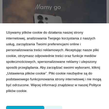
Używamy plików cookie do działania naszej strony
internetowej, analizowania Twojego korzystania z naszych
usług, zarządzania Twoimi preferencjami online i
personalizowania treści reklamowych. Akceptując nasze pliki
cookie, otrzymasz odpowiednie treści oraz funkcje mediów
społecznościowych, spersonalizowane reklamy i ulepszony
KLIENCI I PROJEKTY
sposób przeglądania. Aby zarządzać swoimi wyborami, kliknij
Samsung ponownie wybiera VML
„Ustawienia plików cookie”. Pliki cookie niezbędne są do
podstawowego funkcjonowania strony internetowej i nie mogą
8 czerwca 2026
być odrzucone. Więcej informacji znajdziesz w naszej Polityce
Samsung przedłuża trwającą od 2016 roku współpracę z
plików cookie.
VML.