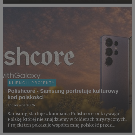
projektu znajduje się loteria konsumencka z nagrodami,
współprace z artystami i partnerami z obszaru kultury
oraz finał ...
KLIENCI I PROJEKTY
Polishcore - Samsung portretuje kulturowy
kod polskości
17 czerwca 2026
Samsung startuje z kampanią Polishcore, odkrywając
Polskę, której nie znajdziemy w folderach turystycznych.
Projekt ten pokazuje współczesną polskość przez
pryzmat miejsc, rytuałów i estetyki codzienności –