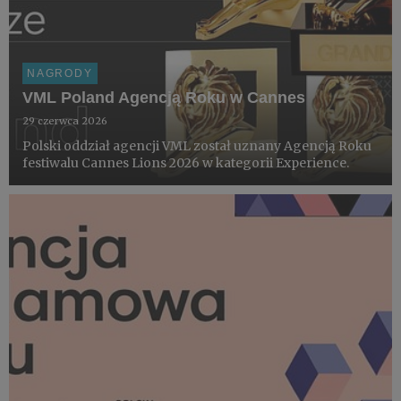
NAGRODY
VML Poland Agencją Roku w Cannes
29 czerwca 2026
Polski oddział agencji VML został uznany Agencją Roku
festiwalu Cannes Lions 2026 w kategorii Experience.