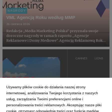
NAGRODY
VML Agencją Roku według MMP
26 czerwca 2026
Redakcja „Media Marketing Polska” przyznała swoje
doroczne nagrody w ramach raportu „Agencje
Reklamowe i Domy Mediowe”. Agencją Reklamową Roku
2026 został VML.
Używamy plików cookie do działania naszej strony
internetowej, analizowania Twojego korzystania z naszych
usług, zarządzania Twoimi preferencjami online i
personalizowania treści reklamowych. Akceptując nasze pliki
cookie, otrzymasz odpowiednie treści oraz funkcje mediów