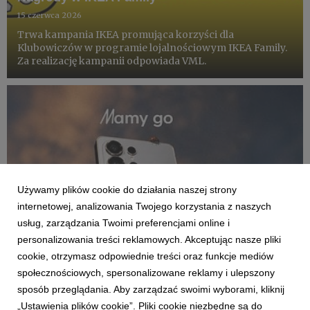
15 czerwca 2026
Trwa kampania IKEA promująca korzyści dla
Klubowiczów w programie lojalnościowym IKEA Family.
Za realizację kampanii odpowiada VML.
Używamy plików cookie do działania naszej strony
internetowej, analizowania Twojego korzystania z naszych
usług, zarządzania Twoimi preferencjami online i
personalizowania treści reklamowych. Akceptując nasze pliki
cookie, otrzymasz odpowiednie treści oraz funkcje mediów
społecznościowych, spersonalizowane reklamy i ulepszony
KLIENCI I PROJEKTY
sposób przeglądania. Aby zarządzać swoimi wyborami, kliknij
Samsung ponownie wybiera VML
„Ustawienia plików cookie”. Pliki cookie niezbędne są do