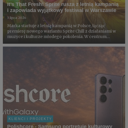
It’s That Fresh! Sprite rusza z letnią kampanią
i zapowiada wyjątkowy festiwal w Warszawie
3 lipca 2026
Marka startuje z letnią kampanią w Polsce, łącząc
premierę nowego wariantu Sprite Chill z działaniami w
muzyce i kulturze młodego pokolenia. W centrum
projektu znajduje się loteria konsumencka z nagrodami,
współprace z artystami i partnerami z obszaru kultury
oraz finał ...
KLIENCI I PROJEKTY
Polishcore - Samsung portretuje kulturowy