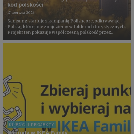
kod polskości
17 czerwca 2026
Samsung startuje z kampanią Polishcore, odkrywając
Polskę, której nie znajdziemy w folderach turystycznych.
Projekt ten pokazuje współczesną polskość przez
pryzmat miejsc, rytuałów i estetyki codzienności –
dokumentowanych smartfonem Galaxy S26 Ultra z
pomocą społecznośc...
KLIENCI I PROJEKTY
Nagrody w IKEA Family