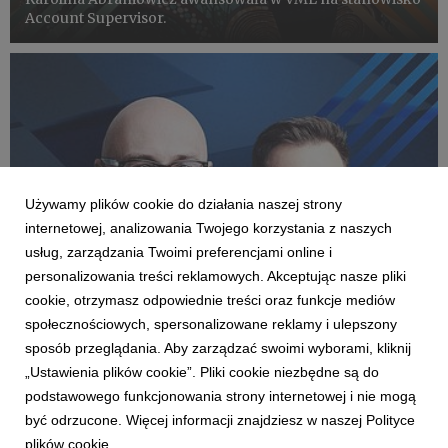
Account Supervisor.
Używamy plików cookie do działania naszej strony
internetowej, analizowania Twojego korzystania z naszych
usług, zarządzania Twoimi preferencjami online i
personalizowania treści reklamowych. Akceptując nasze pliki
LUDZIE
cookie, otrzymasz odpowiednie treści oraz funkcje mediów
Zmiany w VML Poland: Jakub Mikuś nowym
społecznościowych, spersonalizowane reklamy i ulepszony
Managing Directorem pionu CX, Piotr
sposób przeglądania. Aby zarządzać swoimi wyborami, kliknij
Friedberg obejmuje rolę Chief Growth Officer
„Ustawienia plików cookie”. Pliki cookie niezbędne są do
22 września 2025
podstawowego funkcjonowania strony internetowej i nie mogą
VML Poland ogłasza zmiany w strukturze, mające na
być odrzucone. Więcej informacji znajdziesz w naszej Polityce
celu dalsze wzmocnienie pozycji firmy w obszarze
plików cookie.
innowacji technologicznych i rozwoju produktów.