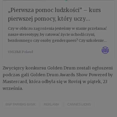
„Pierwsza pomoc ludzkości” – kurs
pierwszej pomocy, który uczy
tolerancji
Czy w obliczu zagrożenia jesteśmy w stanie przełamać
nasze stereotypy, by ratować życie uchodźczyni,
bezdomnego czy osoby genderqueer? Czy szkolenie
pierwszej pomocy może być jednocześnie lekcją
VMLY&R Poland
tolerancji? Bank BNP Paribas we współpracy z
najstarszą polską organizac...
Zwycięzcy konkursu Golden Drum zostali ogłoszeni
podczas gali Golden Drum Awards Show Powered by
Mastercard, która odbyła się w Rovinj w piątek, 23
września.
BNP PARIBAS BANK
REKLAMA
CANNES LIONS