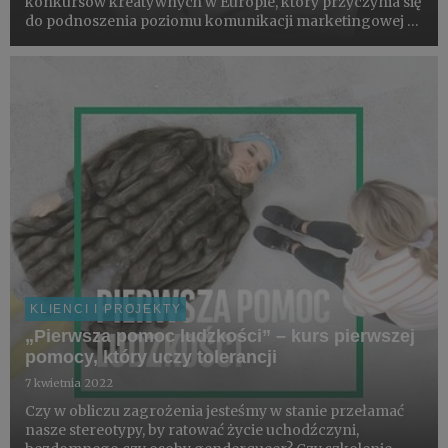
konkursów kreatywnych w Europie, który przyczynia się
do podnoszenia poziomu komunikacji marketingowej w
regionie Europy Środkowo-Wschodniej i promowanie
transparentności w reklamie. W tym roku do składu jury
Golden Drum w kateg...
KLIENCI I PROJEKTY
„Pierwsza pomoc ludzkości” – kurs pierwszej
pomocy, który uczy tolerancji
7 kwietnia 2022
Czy w obliczu zagrożenia jesteśmy w stanie przełamać
nasze stereotypy, by ratować życie uchodźczyni,