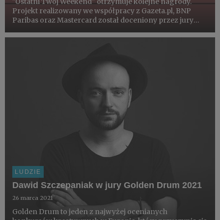
"Ostatni Twój Weekend" otrzymuje kolejne nagrody.
Projekt realizowany we współpracy z Gazeta.pl, BNP
Paribas oraz Mastercard został doceniony przez jury
konkursu Golden Drum i otrzymał Grand Prix w
kategorii Print oraz dwie srebrne nagrody w
kategoriach: Content oraz So...
LUDZIE
Dawid Szczepaniak w jury Golden Drum 2021
26 marca 2021
Golden Drum to jeden z najwyżej ocenianych