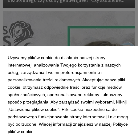
bezdomnego czy osoby genderqueer? Czy szkolenie
pierwszej pomocy może być jednocześnie lekcją
tolerancji? Bank BNP Paribas we współpracy z najstarszą
polską organizacją h...
Używamy plików cookie do działania naszej strony
internetowej, analizowania Twojego korzystania z naszych
usług, zarządzania Twoimi preferencjami online i
personalizowania treści reklamowych. Akceptując nasze pliki
NAGRODY
cookie, otrzymasz odpowiednie treści oraz funkcje mediów
"Pierwsza Pomoc Ludzkości" z pierwszymi
społecznościowych, spersonalizowane reklamy i ulepszony
pięcioma nominacjami w konkursie Cannes
sposób przeglądania. Aby zarządzać swoimi wyborami, kliknij
Lions
„Ustawienia plików cookie”. Pliki cookie niezbędne są do
20 czerwca 2022
podstawowego funkcjonowania strony internetowej i nie mogą
Kampania "Pierwsza Pomoc Ludzkości", zrealizowana
być odrzucone. Więcej informacji znajdziesz w naszej Polityce
przez VMLY&R dla BNP Paribas Bank Polska oraz
plików cookie.
Polskiego Czerwonego Krzyża trafiła na pierwsze z