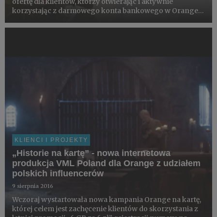
ofertę dla klientów, którzy otwierając i aktywnie
korzystając z darmowego konta bankowego w Orange
Finanse otrzymują abonament komórkowy za połowę
ceny. Zaproszony do akcji digital influencer – Bartek
Karpowski aka Bartek ...
KLIENCI I PROJEKTY
„Historie na kartę” - nowa internetowa
produkcja VML Poland dla Orange z udziałem
polskich influencerów
9 sierpnia 2016
Wczoraj wystartowała nowa kampania Orange na kartę,
której celem jest zachęcenie klientów do skorzystania z