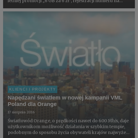
letniej promocji „6 GB za 6 zł”, rejestracji numeru na
kartę oraz przejścia do Orange. Jej bohaterami są znani
polscy youtuberzy: Rafał Masny i Robert Pasut (Abstr...
KLIENCI I PROJEKTY
Napędzani światłem w nowej kampanii VML
Poland dla Orange
17 sierpnia 2016
Światłowód Orange, o prędkości nawet do 600 Mb/s, daje
użytkownikom możliwość działania w szybkim tempie,
podobnym do sposobu życia obywateli krajów najwyżej