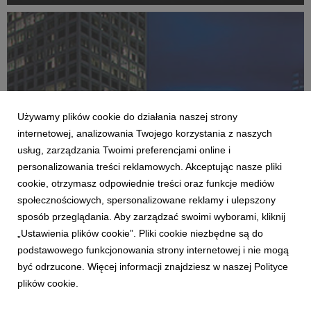
rozwiniętych. Ten właśnie motyw – napędzanie światłem
– to wiodąca idea nowej kampanii VML Poland dla
Orange.
Używamy plików cookie do działania naszej strony
internetowej, analizowania Twojego korzystania z naszych
usług, zarządzania Twoimi preferencjami online i
personalizowania treści reklamowych. Akceptując nasze pliki
cookie, otrzymasz odpowiednie treści oraz funkcje mediów
KLIENCI I PROJEKTY
społecznościowych, spersonalizowane reklamy i ulepszony
Nowy wymiar Internetu w kampanii VML
sposób przeglądania. Aby zarządzać swoimi wyborami, kliknij
Poland dla Orange
„Ustawienia plików cookie”. Pliki cookie niezbędne są do
27 października 2016
podstawowego funkcjonowania strony internetowej i nie mogą
Ruszyła kampania przedstawiająca oszałamiającą
być odrzucone. Więcej informacji znajdziesz w naszej Polityce
prędkość Internetu, jaką zapewnia najnowocześniejsza
plików cookie.
technologia Orange Światłowód. Trzy facebookowe
filmy prezentują metaforycznie przerysowane
przyspieszenie, jakiego doświadczają bohaterowie